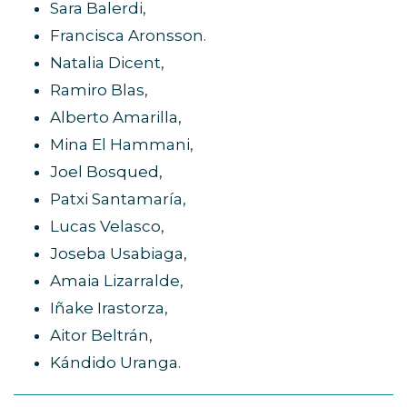
Sara Balerdi,
Francisca Aronsson.
Natalia Dicent,
Ramiro Blas,
Alberto Amarilla,
Mina El Hammani,
Joel Bosqued,
Patxi Santamaría,
Lucas Velasco,
Joseba Usabiaga,
Amaia Lizarralde,
Iñake Irastorza,
Aitor Beltrán,
Kándido Uranga.