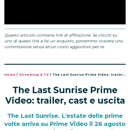
Questo articolo contiene link di affiliazione. Se clicchi su
uno di questi link e fai un acquisto, potremmo ricevere una
commissione senza alcun costo aggiuntivo per te.
Home
/
Streaming & TV
/
The Last Sunrise Prime Video: trailer, cast e uscita
The Last Sunrise Prime
Video: trailer, cast e uscita
The Last Sunrise. L'estate delle prime
volte arriva su Prime Video il 26 agosto