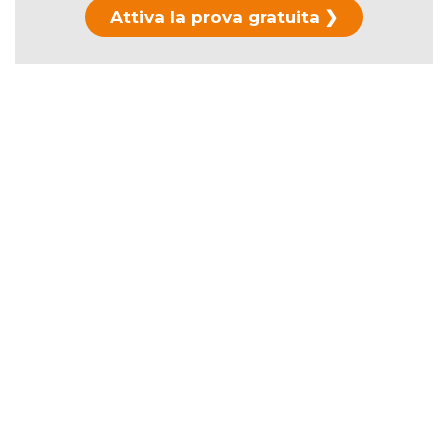
Attiva la prova gratuita
Hai già usato la prova?
Scopri i piani di
abbonamento →
La durata ufficiale è di
106 minuti
.