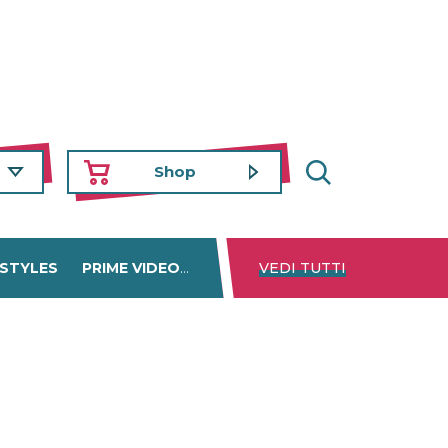
Shop
 STYLES
PRIME VIDEO
DISNEY+
VEDI TUTTI
NETFLIX
TROVA 