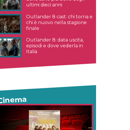
ultimi dieci anni
Outlander 8 cast: chi torna e
chi è nuovo nella stagione
finale
Outlander 8: data uscita,
episodi e dove vederla in
Italia
Cinema