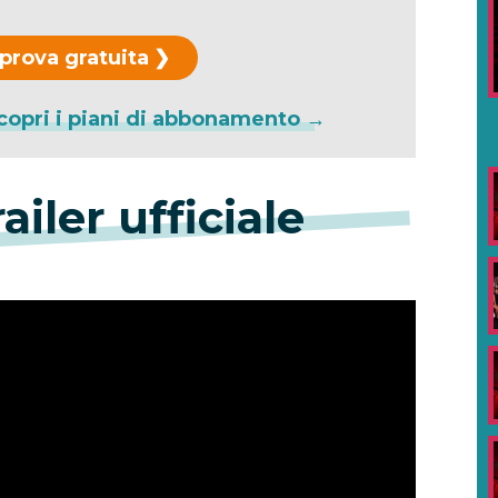
 prova gratuita
copri i piani di abbonamento →
ailer ufficiale