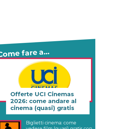
Come fare a…
Offerte UCI Cinemas
2026: come andare al
cinema (quasi) gratis
Biglietti cinema: come
vedere film (quasi) gratis con