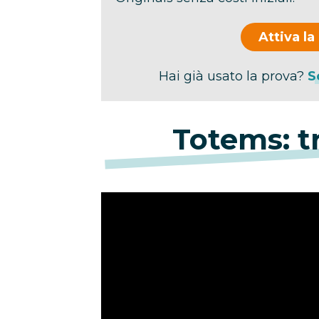
Attiva la
Hai già usato la prova?
S
Totems: tr