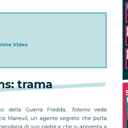
Prime Video
s: trama
no della Guerra Fredda,
Totems
vede
ncis Mareuil, un agente segreto che porta
eggendaria di suo padre e che si appresta a