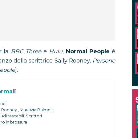
r la
BBC Three
e
Hulu
,
Normal People
è
anzo della scrittrice Sally Rooney,
Persone
eople
).
rmali
audi
y Rooney , Maurizia Balmelli
udi tascabili. Scrittori
ro in brossura