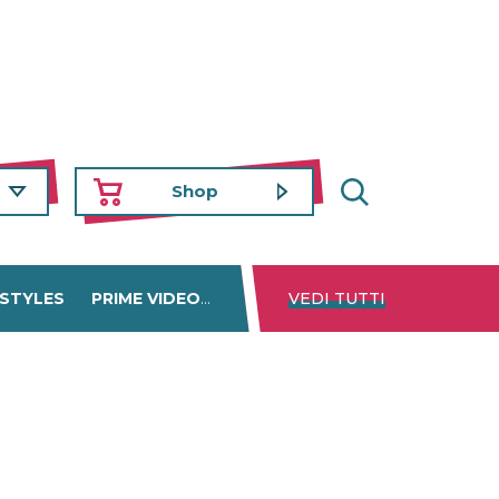
Shop
 STYLES
PRIME VIDEO
DISNEY+
VEDI TUTTI
NETFLIX
TROVA 