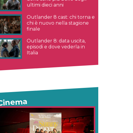
ultimi dieci anni
Outlander 8 cast: chi torna e
chi è nuovo nella stagione
finale
Outlander 8: data uscita,
episodi e dove vederla in
Italia
Cinema