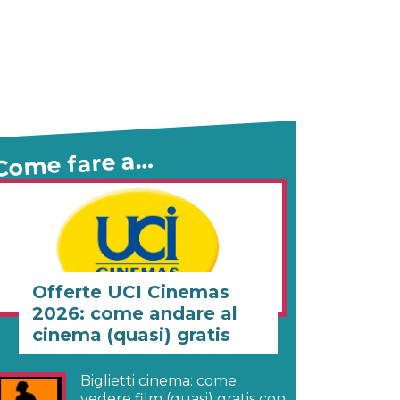
Come fare a…
Offerte UCI Cinemas
2026: come andare al
cinema (quasi) gratis
Biglietti cinema: come
vedere film (quasi) gratis con