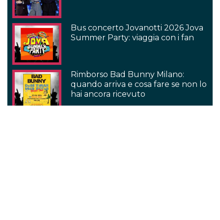
Bus concerto Jovanotti 2026 Jova
Summer Party: viaggia con i fan
Rimborso Bad Bunny Milano:
quando arriva e cosa fare se non lo
hai ancora ricevuto
Serie TV
Come finisce Outlander 8?
Outlander: perché è una delle
serie più belle degli ultimi dieci