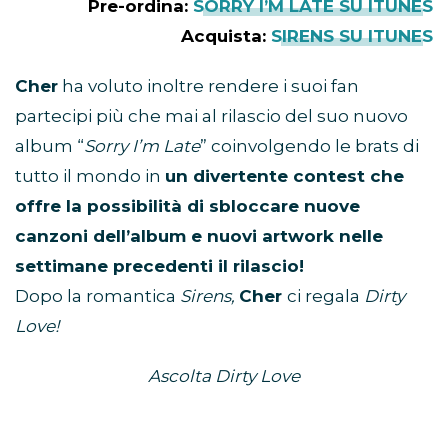
Pre-ordina:
SORRY I’M LATE SU ITUNES
Acquista:
SIRENS SU ITUNES
Cher
ha voluto inoltre rendere i suoi fan
partecipi più che mai al rilascio del suo nuovo
album “
Sorry I’m Late
” coinvolgendo le brats di
tutto il mondo in
un divertente contest che
offre la possibilità di sbloccare nuove
canzoni dell’album e nuovi artwork nelle
settimane precedenti il rilascio!
Dopo la romantica
Sirens,
Cher
ci regala
Dirty
Love!
Ascolta Dirty Love