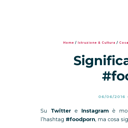
Home
/
Istruzione & Cultura
/
Cosa
Signific
#fo
06/06/2016
Su
Twitter
e
Instagram
è molt
l’hashtag
#foodporn
, ma cosa sig