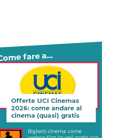
Come fare a…
Offerte UCI Cinemas
2026: come andare al
cinema (quasi) gratis
Biglietti cinema: come
vedere film (quasi) gratis con