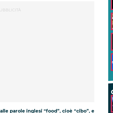
lle parole inglesi “food”, cioè “cibo”, e