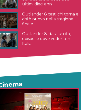
ultimi dieci anni
Outlander 8 cast: chi torna e
chi è nuovo nella stagione
finale
Outlander 8: data uscita,
episodi e dove vederla in
Italia
Cinema