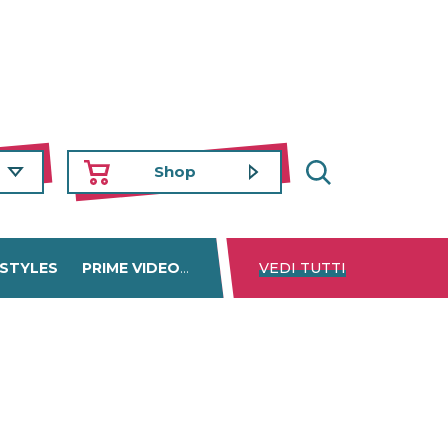
Shop
 STYLES
PRIME VIDEO
DISNEY+
VEDI TUTTI
NETFLIX
TROVA 