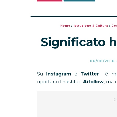
Home
/
Istruzione & Cultura
/
Cos
Significato 
06/06/2016
Su
Instagram
e
Twitter
è molt
riportano l’hashtag
#ifollow
, ma 