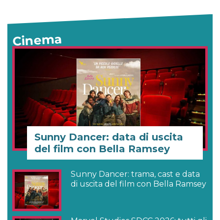
Cinema
Sunny Dancer: data di uscita
del film con Bella Ramsey
Sunny Dancer: trama, cast e data
di uscita del film con Bella Ramsey