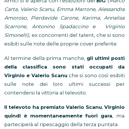
Amici si è aperta con l’esibizioni dei
BIG
(
Marco
Carta, Valerio Scanu, Emma Marrone, Alessandra
Amoroso, Pierdavide Carone, Karima, Annalisa
Scarrone, Antonino Spadaccino
e
Virginio
Simonelli)
, ex concorrenti del talent, che si sono
esibiti sulle note delle proprie cover preferite.
Al termine della prima manche,
gli ultimi posti
della classifica sono stati occupati da
Virginio e Valerio Scanu
che si sono così esibiti
sulle note dei loro ultimi successi per
contendersi la vittoria al televoto.
Il televoto ha premiato Valerio Scanu
,
Virginio
quindi è momentaneamente fuori gara
, ma
parteciperà al ripescaggio della terza puntata.