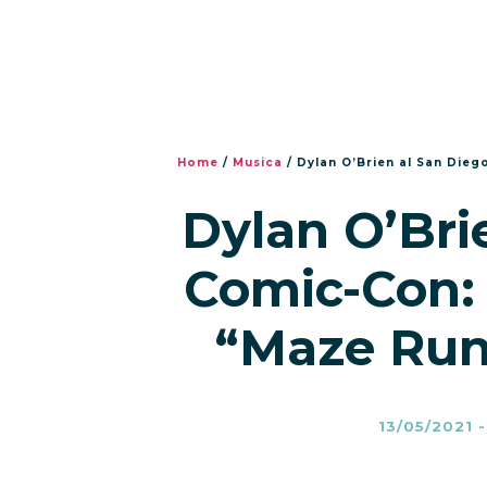
Home
/
Musica
/
Dylan O’Brien al San Dieg
Dylan O’Bri
Comic-Con: f
“Maze Run
13/05/2021