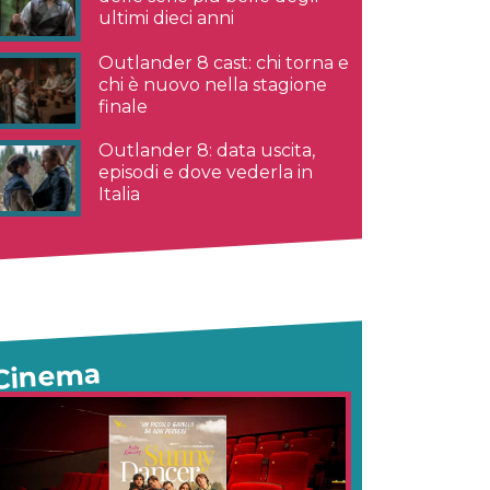
ultimi dieci anni
Outlander 8 cast: chi torna e
chi è nuovo nella stagione
finale
Outlander 8: data uscita,
episodi e dove vederla in
Italia
Cinema