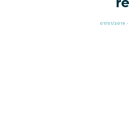
re
07/01/2019
E’ al cinema l’ultimo capitolo de
La Rivelazione
“, film già
campi
arrivato nelle sale italiane il 1° Feb