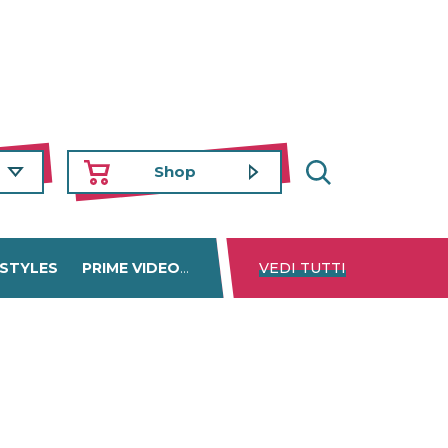
Shop
 STYLES
PRIME VIDEO
DISNEY+
VEDI TUTTI
NETFLIX
TROVA 