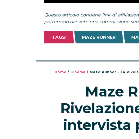
Questo articolo contiene link di affiliazion
potremmo ricevere una commissione senza
TAGS:
MAZE RUNNER
MA
Home
/
Cinema
/
Maze Runner – La Rivela
Maze R
Rivelazion
intervista