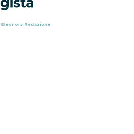
gista
-
Eleonora Redazione
lla Saga cinematografica “
Maze Runner –
one d’incassi nel resto del Mondo
ed
braio.