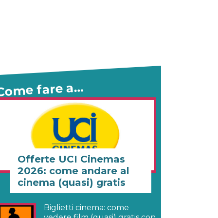
Come fare a…
Offerte UCI Cinemas
2026: come andare al
cinema (quasi) gratis
Biglietti cinema: come
vedere film (quasi) gratis con