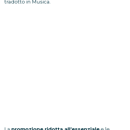
tradotto in Musica.
La
promozione ridotta all’essenziale
e le