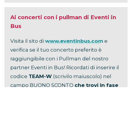
Ai concerti con i pullman di Eventi in
Bus
Visita il sito di
www.eventinbus.com
e
verifica se il tuo concerto preferito è
raggiungibile con i Pullman del nostro
partner Eventi in Bus! Ricordati di inserire il
codice
TEAM-W
(scrivilo maiuscolo) nel
campo BUONO SCONTO
che trovi in fase
di prenotazione
, per ottenere
la più alta
percentuale di sconto
!
Questo articolo contiene link di affiliazione. Se clicchi su
uno di questi link e fai un acquisto, potremmo ricevere una