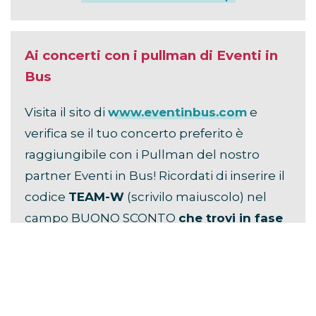
Ai concerti con i pullman di Eventi in
Bus
Visita il sito di
www.eventinbus.com
e
verifica se il tuo concerto preferito è
raggiungibile con i Pullman del nostro
partner Eventi in Bus! Ricordati di inserire il
codice
TEAM-W
(scrivilo maiuscolo) nel
campo BUONO SCONTO
che trovi in fase
di prenotazione
, per ottenere
la più alta
percentuale di sconto
!
Questo articolo contiene link di affiliazione. Se clicchi su