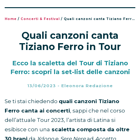
Home
/
Concerti & Festival
/
Quali canzoni canta Tiziano Ferro in Tour
Quali canzoni canta
Tiziano Ferro in Tour
Ecco la scaletta del Tour di Tiziano
Ferro: scopri la set-list delle canzoni
13/06/2023
-
Eleonora Redazione
Se ti stai chiedendo
quali canzoni Tiziano
Ferro canta ai concerti
, sappi che nel corso
dell’attuale Tour 2023, l’artista di Latina si
esibisce con una
scaletta composta da oltre
30 brani
da
Xdono
e
Sere Nere
ad
Accetto