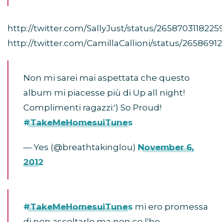
http://twitter.com/SallyJust/status/2658703118225
http://twitter.com/CamillaCallioni/status/265869
Non mi sarei mai aspettata che questo
album mi piacesse più di Up all night!
Complimenti ragazzi:') So Proud!
#TakeMeHomesuiTunes
— Yes (@breathtakinglou)
November 6,
2012
#TakeMeHomesuiTunes
mi ero promessa
di non ascoltarlo ma non ce l'ho