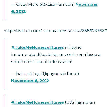
— Crazy Mofo (@xLisaHarrison)
November
6, 2012
http://twitter.com/_sexinialler/status/2658673366
#TakeMeHomesuiTunes
mi sono
innamorata di tutte le canzoni, non riesco a
smettere di ascoltarle cavolo!
— baba o'riley. (@paynesairforce)
November 6, 2012
#TakeMeHomesuiTunes
tutti hanno un