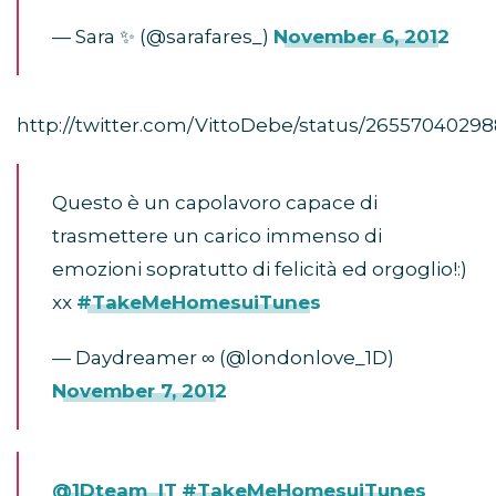
— Sara ✨ (@sarafares_)
November 6, 2012
http://twitter.com/VittoDebe/status/2655704029
Questo è un capolavoro capace di
trasmettere un carico immenso di
emozioni sopratutto di felicità ed orgoglio!:)
xx
#TakeMeHomesuiTunes
— Daydreamer ∞ (@londonlove_1D)
November 7, 2012
@1Dteam_IT
#TakeMeHomesuiTunes