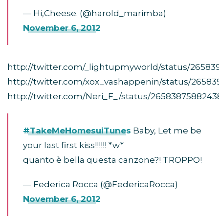
— Hi,Cheese. (@harold_marimba)
November 6, 2012
http://twitter.com/_lightupmyworld/status/265839
http://twitter.com/xox_vashappenin/status/2658
http://twitter.com/Neri_F_/status/2658387588243
#TakeMeHomesuiTunes
Baby, Let me be
your last first kiss!!!!!! *w*
quanto è bella questa canzone?! TROPPO!
— Federica Rocca (@FedericaRocca)
November 6, 2012