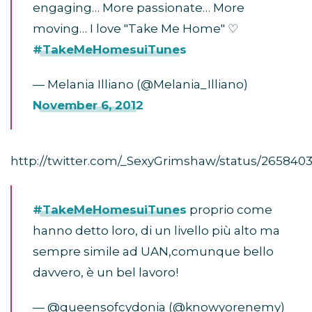
engaging… More passionate… More
moving… I love "Take Me Home" ♡
#TakeMeHomesuiTunes
— Melania Illiano (@Melania_Illiano)
November 6, 2012
http://twitter.com/_SexyGrimshaw/status/265840
#TakeMeHomesuiTunes
proprio come
hanno detto loro, di un livello più alto ma
sempre simile ad UAN,comunque bello
davvero, è un bel lavoro!
— @queensofcydonia (@knowyorenemy)