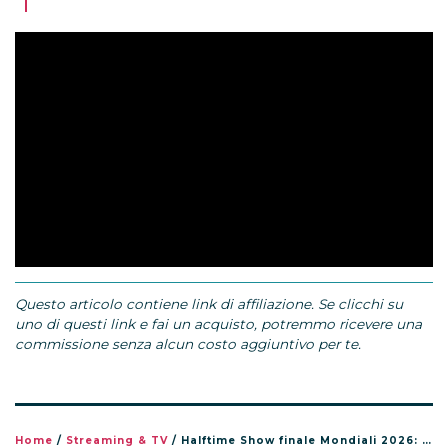
Questo articolo contiene link di affiliazione. Se clicchi su
uno di questi link e fai un acquisto, potremmo ricevere una
commissione senza alcun costo aggiuntivo per te.
Home
/
Streaming & TV
/
Halftime Show finale Mondiali 2026: orario, dove vederlo e chi canta