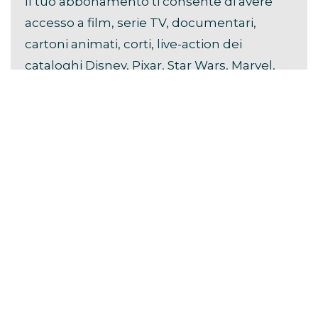
Il tuo abbonamento ti consente di avere
accesso a film, serie TV, documentari,
cartoni animati, corti, live-action dei
cataloghi Disney, Pixar, Star Wars, Marvel,
Hulu, National Geographic e FX.
Scopri i
vantaggi di Disney+
.