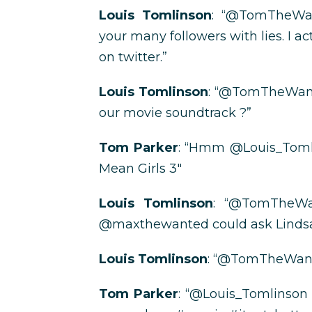
Louis Tomlinson
: “@TomTheWan
your many followers with lies. I a
on twitter.”
Louis Tomlinson
: “@TomTheWant
our movie soundtrack ?”
Tom Parker
: “Hmm @Louis_Tomli