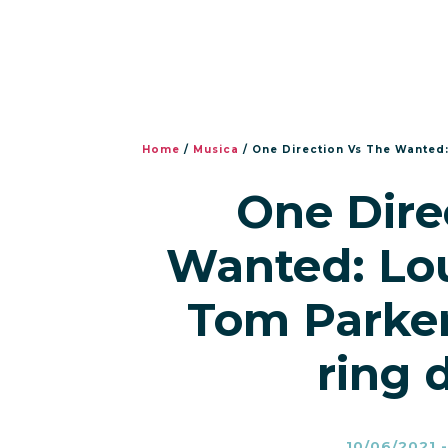
Home
/
Musica
/
One Direction Vs The Wanted: L
One Dire
Wanted: Lou
Tom Parker
ring 
10/06/2021