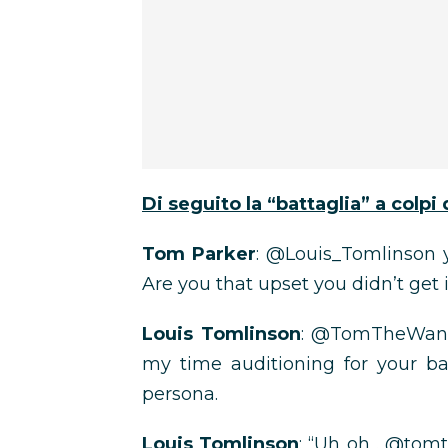
Di seguito la “battaglia” a colpi 
Tom Parker
: @Louis_Tomlinson y
Are you that upset you didn’t get 
Louis Tomlinson
:
@TomTheWante
my time auditioning for your 
persona.
Louis Tomlinson
: “Uh oh . @to