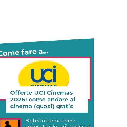
Come fare a…
Offerte UCI Cinemas
2026: come andare al
cinema (quasi) gratis
Biglietti cinema: come
vedere film (quasi) gratis con