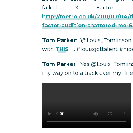
failed X Factor a
http://metro.co.uk/2011/07/04/
factor-audition-shattered-me-
Tom Parker
: “@Louis_Tomlinson
with
THIS
… #louisgottalent #nic
Tom Parker
: “Yes @Louis_Tomlins
my way on to a track over my “fri