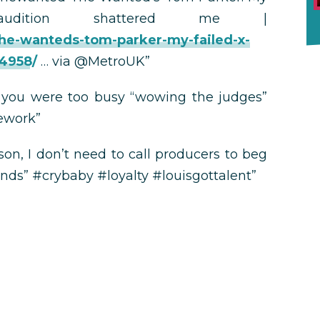
udition shattered me |
the-wanteds-tom-parker-my-failed-x-
64958/
… via @MetroUK”
 you were too busy “wowing the judges”
ework”
on, I don’t need to call producers to beg
ends” #crybaby #loyalty #louisgottalent”