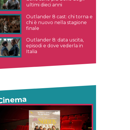
ultimi dieci anni
Outlander 8 cast: chi torna e
chi è nuovo nella stagione
finale
Outlander 8: data uscita,
episodi e dove vederla in
Italia
Cinema