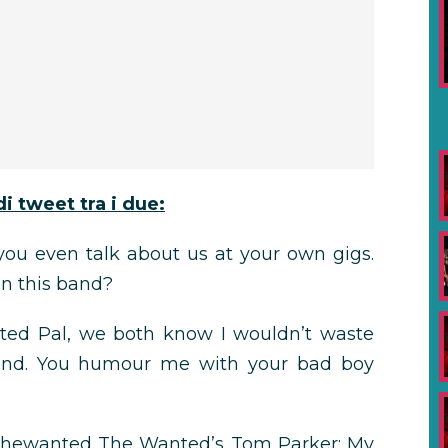
di tweet tra i due:
ou even talk about us at your own gigs.
in this band?
d Pal, we both know I wouldn’t waste
band. You humour me with your bad boy
mthewanted The Wanted’s Tom Parker: My