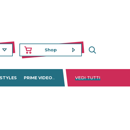
Shop
 STYLES
PRIME VIDEO
DISNEY+
VEDI TUTTI
NETFLIX
TROVA 