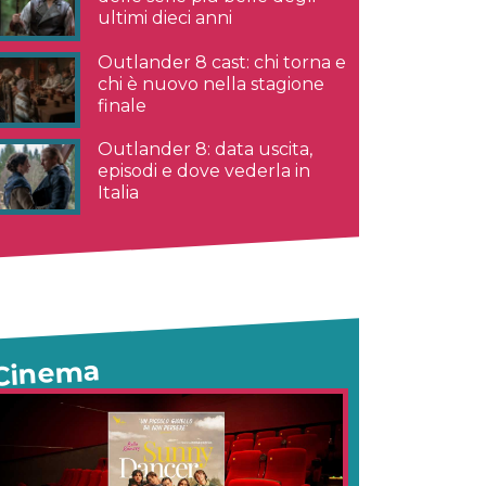
ultimi dieci anni
Outlander 8 cast: chi torna e
chi è nuovo nella stagione
finale
Outlander 8: data uscita,
episodi e dove vederla in
Italia
Cinema