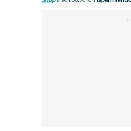
Shop
a soli 36.90 €,
risparmiand