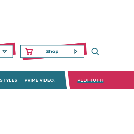
Shop
 STYLES
PRIME VIDEO
DISNEY+
VEDI TUTTI
NETFLIX
TROVA 