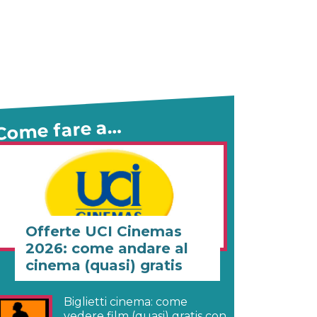
Come fare a…
Offerte UCI Cinemas
2026: come andare al
cinema (quasi) gratis
Biglietti cinema: come
vedere film (quasi) gratis con