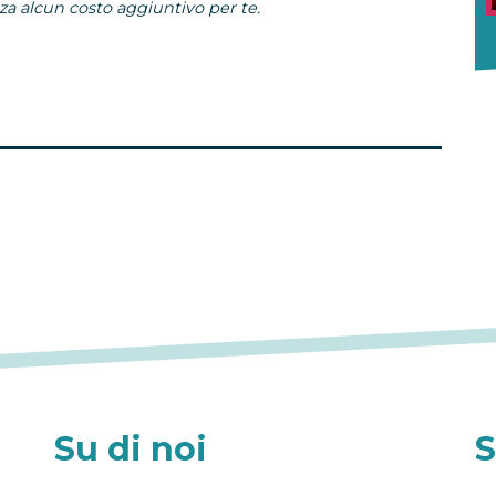
 alcun costo aggiuntivo per te.
Su di noi
S