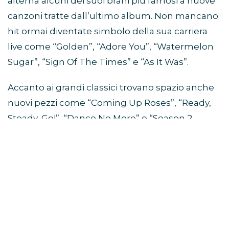
alterna alcuni dei suoi brani più famosi a nuove
canzoni tratte dall’ultimo album. Non mancano
hit ormai diventate simbolo della sua carriera
live come “Golden”, “Adore You”, “Watermelon
Sugar”, “Sign Of The Times” e “As It Was”.
Accanto ai grandi classici trovano spazio anche
nuovi pezzi come “Coming Up Roses”, “Ready,
Steady, Go!”, “Dance No More” e “Season 2
Weight Loss”.
Da quali album sono tratte le
canzoni della scaletta?
La scaletta del Together Together Tour pesca