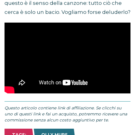
questo è il senso della canzone: tutto ciò che
cerca è solo un bacio. Vogliamo forse deluderlo?
Questo articolo contiene link di affiliazione. Se clicchi su
uno di questi link e fai un acquisto, potremmo ricevere una
commissione senza alcun costo aggiuntivo per te.
TAGS:
OLLY MURS