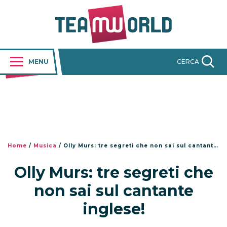
MENU
CERCA
Home
/
Musica
/
Olly Murs: tre segreti che non sai sul cantante inglese!
Olly Murs: tre segreti che
non sai sul cantante
inglese!