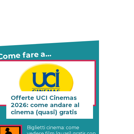
Come fare a…
Offerte UCI Cinemas
2026: come andare al
cinema (quasi) gratis
Biglietti cinema: come
vedere film (quasi) gratis con