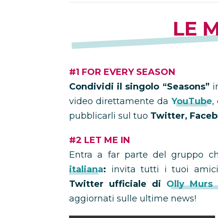
LE M
#1 FOR EVERY SEASON
Condividi il singolo “Seasons”
in
video direttamente da
YouTube
,
pubblicarli sul tuo
Twitter, Face
#2 LET ME IN
Entra a far parte del gruppo 
italiana
:
invita tutti i tuoi amic
Twitter ufficiale di
Olly Murs I
aggiornati sulle ultime news!