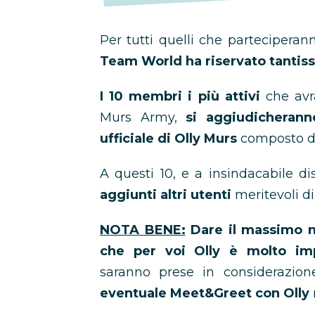
Per tutti quelli che parteciperan
Team World ha riservato tantissi
I 10 membri i più attivi
che avra
Murs Army,
si aggiudicherann
ufficiale di Olly Murs
composto da 
A questi 10, e a insindacabile di
aggiunti altri utenti
meritevoli d
NOTA BENE:
Dare il massimo n
che per voi Olly è molto im
saranno prese in considerazio
eventuale Meet&Greet con Olly