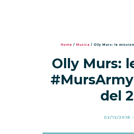
Home
/
Musica
/
Olly Murs: le missio
Olly Murs: l
#MursArmy p
del 
02/12/2018