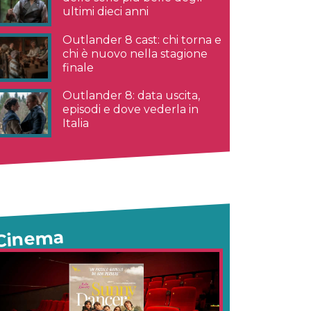
ultimi dieci anni
Outlander 8 cast: chi torna e
chi è nuovo nella stagione
finale
Outlander 8: data uscita,
episodi e dove vederla in
Italia
Cinema