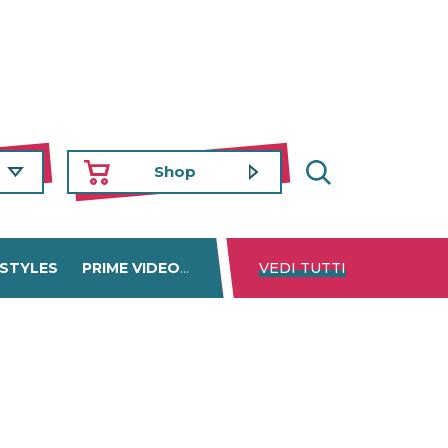
Shop
 STYLES
PRIME VIDEO
DISNEY+
VEDI TUTTI
NETFLIX
TROVA 