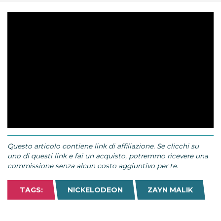
Questo articolo contiene link di affiliazione. Se clicchi su
uno di questi link e fai un acquisto, potremmo ricevere una
commissione senza alcun costo aggiuntivo per te.
TAGS:
NICKELODEON
ZAYN MALIK