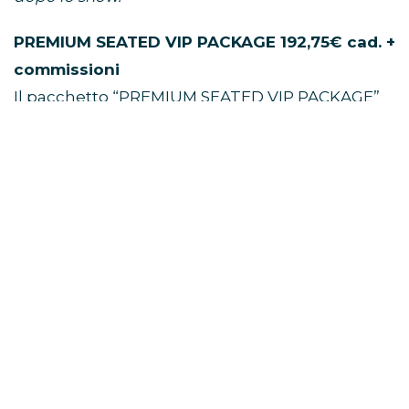
PREMIUM SEATED VIP PACKAGE 192,75€ cad. +
commissioni
Il pacchetto “PREMIUM SEATED VIP PACKAGE”
include:
• Un (1) biglietto primo settore numerato
• Gadget VIP esclusivo di Niall Horan*
• Pass VIP e cordino commemorativi ufficiali*
• Plettro per chitarra di Niall Horan in edizione
limitata*
*I gift inclusi vanno ritirati prima dello show
seguendo le indicazioni. Non è possibile spedirli
dopo lo show.