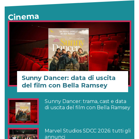
Cinema
Sunny Dancer: data di uscita
del film con Bella Ramsey
Sunny Dancer: trama, cast e data
di uscita del film con Bella Ramsey
Marvel Studios SDCC 2026: tutti gli
annunci