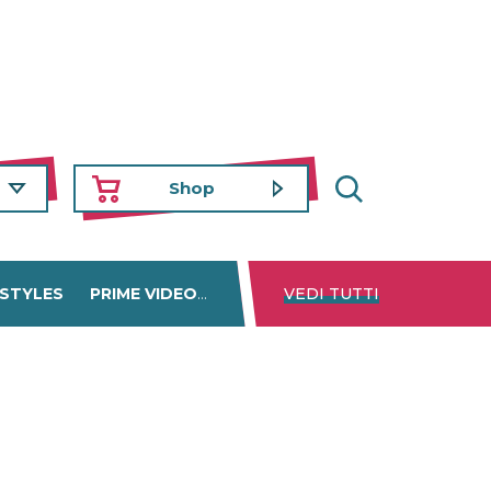
Shop
 STYLES
PRIME VIDEO
DISNEY+
VEDI TUTTI
NETFLIX
TROVA 