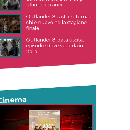
ultimi dieci anni
Outlander 8 cast: chi torna e
chi è nuovo nella stagione
finale
Outlander 8: data uscita,
episodi e dove vederla in
Italia
Cinema