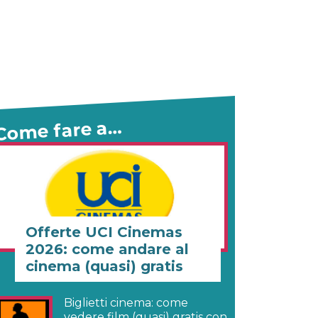
Come fare a…
Offerte UCI Cinemas
2026: come andare al
cinema (quasi) gratis
Biglietti cinema: come
vedere film (quasi) gratis con