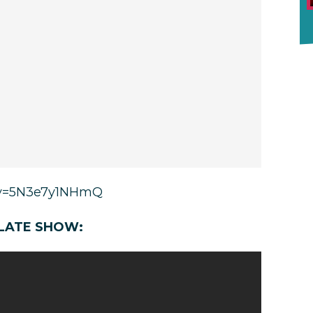
?v=5N3e7y1NHmQ
E LATE SHOW: