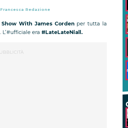
-
Francesca Redazione
e Show With James Corden
per tutta la
0
. L’#ufficiale era
#LateLateNiall.