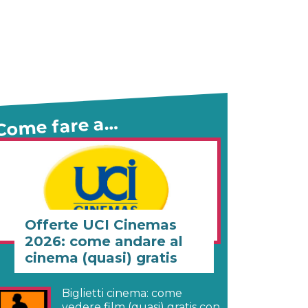
Come fare a…
Offerte UCI Cinemas
2026: come andare al
cinema (quasi) gratis
Biglietti cinema: come
vedere film (quasi) gratis con