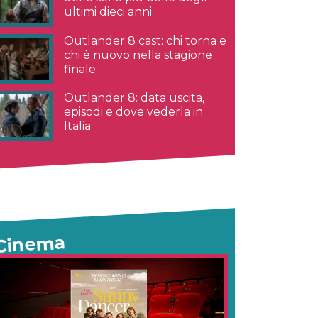
ultimi dieci anni
Outlander 8 cast: chi torna e
chi è nuovo nella stagione
finale
Outlander 8: data uscita,
episodi e dove vederla in
Italia
Cinema