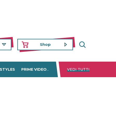
Shop
 STYLES
PRIME VIDEO
DISNEY+
VEDI TUTTI
NETFLIX
TROVA 