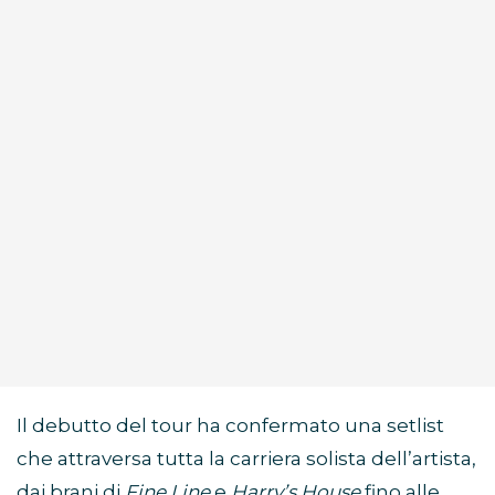
Il debutto del tour ha confermato una setlist
che attraversa tutta la carriera solista dell’artista,
dai brani di
Fine Line
e
Harry’s House
fino alle