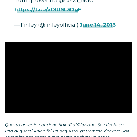
Tutti i proventi a @Cesvi_NGO
https://t.co/xDIUSL3DgF
— Finley (@finleyofficial)
June 14, 2016
Questo articolo contiene link di affiliazione. Se clicchi su
uno di questi link e fai un acquisto, potremmo ricevere una