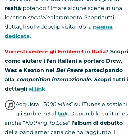
realtà
potendo filmare alcune scene in una
location
speciale
al tramonto. Scopri tutti i
dettagli sul videoclip visitando la
pagina
dedicata.
Vorresti vedere gli Emblem3 in Italia?
Scopri
come aiutare i fan italiani a portare Drew,
Wes e Keaton nel
Bel Paese
partecipando
alla
competition internazionale. Sc
opri tutti i
dettagli
al link
.
Acquista “
3000 Miles
” su iTunes e sostieni
gli Emblem3 al
link
. Disponibile su iTunes
anche “
Nothing To Lose
”
l’album di debutto
della band americana che ha raggiunto il