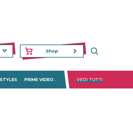
Shop
 STYLES
PRIME VIDEO
DISNEY+
VEDI TUTTI
NETFLIX
TROVA 