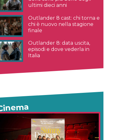
ultimi dieci anni
Outlander 8 cast: chi torna e
chi è nuovo nella stagione
finale
Outlander 8: data uscita,
episodi e dove vederla in
Italia
Cinema