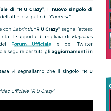
iale di “R U Crazy”
, il
nuovo singolo di
dell’atteso seguito di
“Contrast”
.
ne con
Labrinth
,
“R U Crazy”
segna l’atteso
 vanta il supporto di migliaia di
Mayniacs
 del
Forum Ufficiale
e del Twitter
o a seguire per tutti gli
aggiornamenti in
’attesa vi segnaliamo che il singolo
“R U
deo ufficiale “R U Crazy”