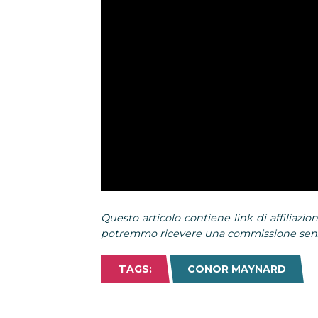
Questo articolo contiene link di affiliazion
potremmo ricevere una commissione senza
TAGS:
CONOR MAYNARD