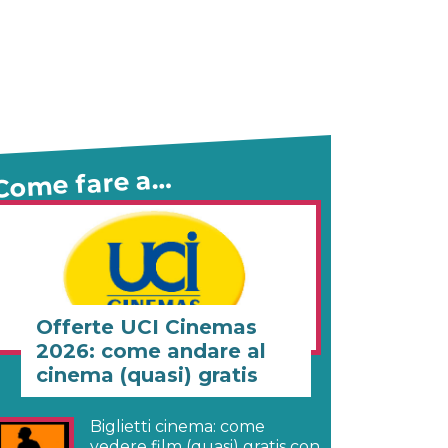
Come fare a…
Offerte UCI Cinemas
2026: come andare al
cinema (quasi) gratis
Biglietti cinema: come
vedere film (quasi) gratis con