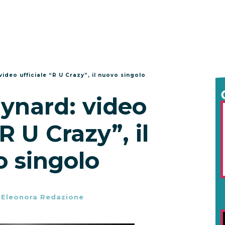
ideo ufficiale “R U Crazy”, il nuovo singolo
ynard: video
“R U Crazy”, il
 singolo
-
Eleonora Redazione