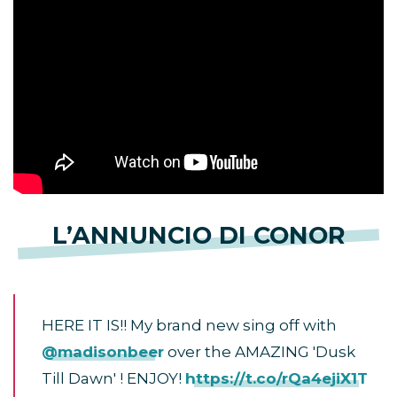
L’ANNUNCIO DI CONOR
HERE IT IS!! My brand new sing off with
@madisonbeer
over the AMAZING 'Dusk
Till Dawn' ! ENJOY!
https://t.co/rQa4ejiX1T