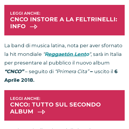
CNCO INSTORE A LA FELTRINELLI:
INFO
La band di musica latina, nota per aver sfornato
la hit mondiale
“
Reggaetón Lento
“
, sarà in Italia
per presentare al pubblico il nuovo album
“CNCO”
– seguito di
“Primera Cita”
–
uscito il
6
Aprile 2018.
CNCO: TUTTO SUL SECONDO
ALBUM