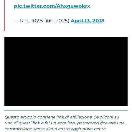
pic.twitter.com/Ahxguwokrx
— RTL 102.5 (@rtl1025)
April 13, 2018
Questo articolo contiene link di affiliazione. Se clicchi su
uno di questi link e fai un acquisto, potremmo ricevere una
commissione senza alcun costo aggiuntivo per te.