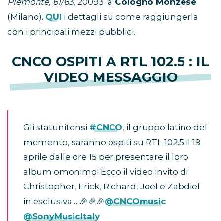
Piemonte, 61/63
, 20093 a
Cologno Monzese
(Milano).
QUI
i dettagli su come raggiungerla
con i principali mezzi pubblici.
CNCO OSPITI A RTL 102.5 : IL
VIDEO MESSAGGIO
Gli statunitensi
#CNCO
, il gruppo latino del
momento, saranno ospiti su RTL 102.5 il 19
aprile dalle ore 15 per presentare il loro
album omonimo! Ecco il video invito di
Christopher, Erick, Richard, Joel e Zabdiel
in esclusiva… 🎉🎉🎉
@CNCOmusic
@SonyMusicItaly