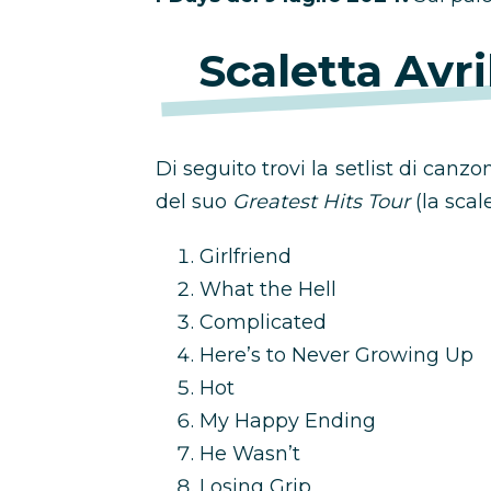
Scaletta Avr
Di seguito trovi la setlist di canz
del suo
Greatest Hits Tour
(la scal
Girlfriend
What the Hell
Complicated
Here’s to Never Growing Up
Hot
My Happy Ending
He Wasn’t
Losing Grip