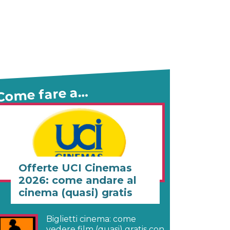
Come fare a…
Offerte UCI Cinemas
2026: come andare al
cinema (quasi) gratis
Biglietti cinema: come
vedere film (quasi) gratis con