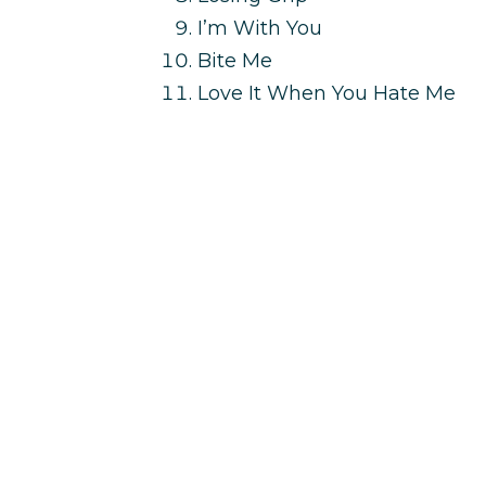
I’m With You
Bite Me
Love It When You Hate Me
Sk8er Boi
Ai concerti con i pullman di 
Visita il sito di
www.eventin
preferito è raggiungibile con 
Bus! Ricordati di inserire il c
campo BUONO SCONTO
che
ottenere
la più alta percentual