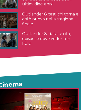
ultimi dieci anni
Outlander 8 cast: chi torna e
chi è nuovo nella stagione
finale
Outlander 8: data uscita,
episodi e dove vederla in
Italia
Cinema