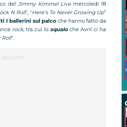
lco del
Jimmy Kimmel Live
mercoledì 18
ock N Roll
“, “
Here’s To Never Growing Up
”
ti i ballerini sul palco
che hanno fatto da
mance
rock,
tra cui lo
squalo
che Avril ci ha
 Roll
“.