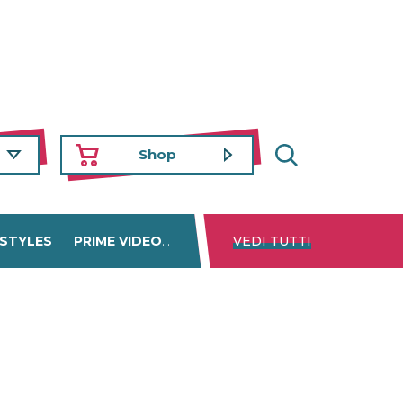
Shop
 STYLES
PRIME VIDEO
DISNEY+
VEDI TUTTI
NETFLIX
TROVA 