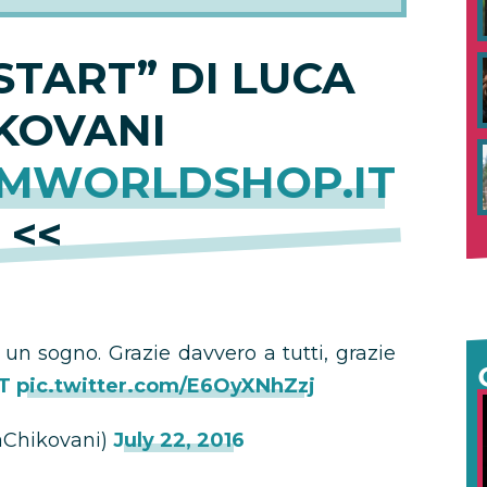
START” DI LUCA
KOVANI
MWORLDSHOP.IT
<<
un sogno. Grazie davvero a tutti, grazie
T
pic.twitter.com/E6OyXNhZzj
caChikovani)
July 22, 2016