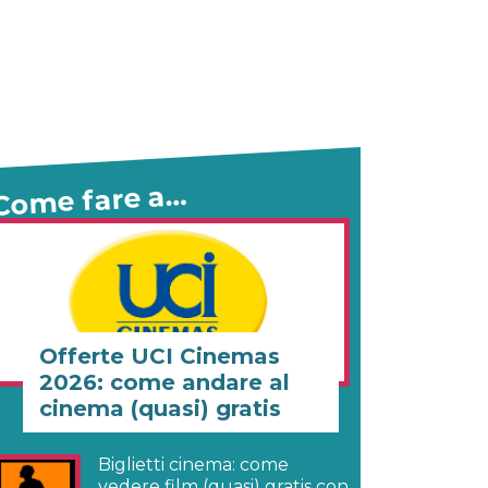
Come fare a…
Offerte UCI Cinemas
2026: come andare al
cinema (quasi) gratis
Biglietti cinema: come
vedere film (quasi) gratis con