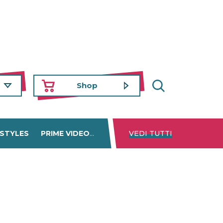
Shop
 STYLES
PRIME VIDEO
DISNEY+
VEDI TUTTI
NETFLIX
TROVA 