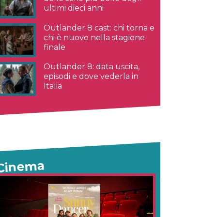
ultimi dieci anni
Outlander 8 cast: chi torna e
chi è nuovo nella stagione
finale
Outlander 8: data uscita,
episodi e dove vederla in
Italia
Cinema