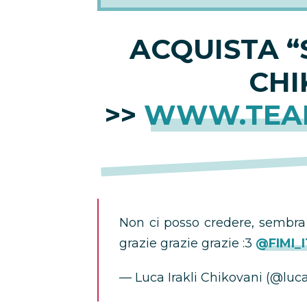
ACQUISTA “
CHI
>>
WWW.TEA
Non ci posso credere, sembra 
grazie grazie grazie :3
@FIMI_I
— Luca Irakli Chikovani (@lu