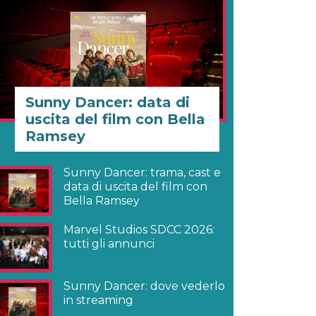
Sunny Dancer: data di
uscita del film con Bella
Ramsey
Sunny Dancer: trama, cast e
data di uscita del film con
Bella Ramsey
Marvel Studios SDCC 2026:
tutti gli annunci
Sunny Dancer: dove vederlo
in streaming