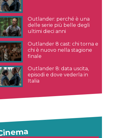
Outlander: perché è una
delle serie più belle degli
ultimi dieci anni
Outlander 8 cast: chi torna e
chi è nuovo nella stagione
finale
Outlander 8: data uscita,
episodi e dove vederla in
Italia
Cinema