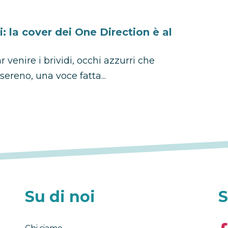
 la cover dei One Direction è al
enire i brividi, occhi azzurri che
ereno, una voce fatta...
Su di noi
S