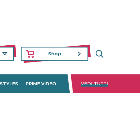
Shop
 STYLES
PRIME VIDEO
DISNEY+
VEDI TUTTI
NETFLIX
TROVA 