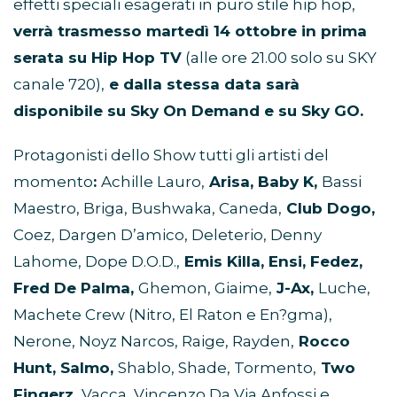
effetti speciali esagerati in puro stile hip hop,
verrà trasmesso martedì 14 ottobre in prima
serata su Hip Hop T
V
(alle ore 21.00 solo su SKY
canale 720),
e dalla stessa data sarà
disponibile su Sky On Demand e su Sky GO.
Protagonisti dello Show tutti gli artisti del
momento
:
Achille Lauro,
Arisa, Baby K,
Bassi
Maestro, Briga, Bushwaka, Caneda,
Club Dogo,
Coez, Dargen D’amico, Deleterio, Denny
Lahome, Dope D.O.D.,
Emis Killa, Ensi, Fedez,
Fred De Palma,
Ghemon, Giaime,
J-Ax,
Luche,
Machete Crew (Nitro, El Raton e En?gma),
Nerone, Noyz Narcos, Raige, Rayden,
Rocco
Hunt, Salmo,
Shablo, Shade, Tormento,
Two
Fingerz,
Vacca, Vincenzo Da Via Anfossi e