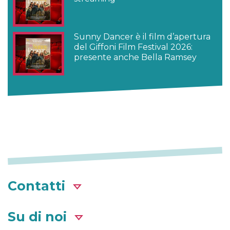
Sunny Dancer è il film d’apertura
del Giffoni Film Festival 2026:
presente anche Bella Ramsey
Contatti
Su di noi