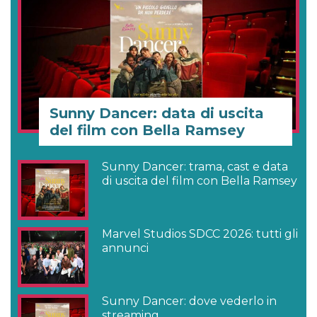
Sunny Dancer: data di uscita
del film con Bella Ramsey
Sunny Dancer: trama, cast e data
di uscita del film con Bella Ramsey
Marvel Studios SDCC 2026: tutti gli
annunci
Sunny Dancer: dove vederlo in
streaming