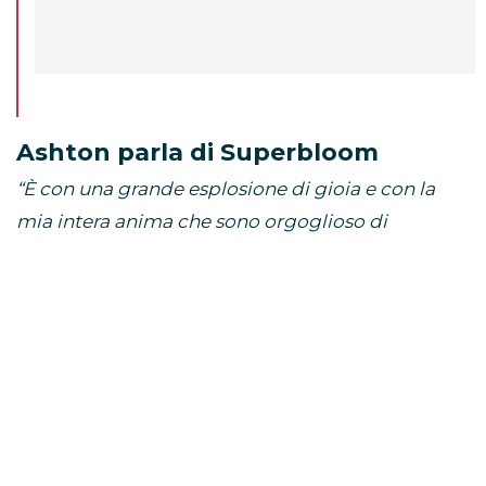
Ashton parla di Superbloom
“È con una grande esplosione di gioia e con la
mia intera anima che sono orgoglioso di
annunciare che pubblicherò il mio primo album
solista il 23 ottobre. “Superbloom” esplora le mie
filosofie e i miei sentimenti sul cammino della
vita su cui mi sono ritrovato. Sono
tremendamente emozionato di condividerlo con
voi, sembra che questo album sia stato in
lavorazione per più di un decennio. Mi porta la
più grande gioia in assoluto l’essere in una band