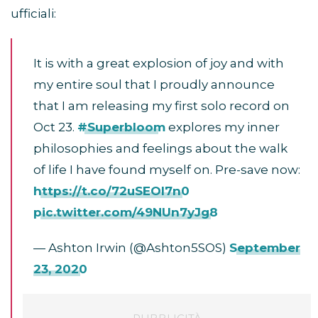
ufficiali:
It is with a great explosion of joy and with
my entire soul that I proudly announce
that I am releasing my first solo record on
Oct 23.
#Superbloom
explores my inner
philosophies and feelings about the walk
of life I have found myself on. Pre-save now:
https://t.co/72uSEOl7n0
pic.twitter.com/49NUn7yJg8
— Ashton Irwin (@Ashton5SOS)
September
23, 2020