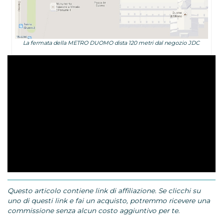
La fermata della METRO DUOMO dista 120 metri dal negozio JDC
Questo articolo contiene link di affiliazione. Se clicchi su
uno di questi link e fai un acquisto, potremmo ricevere una
commissione senza alcun costo aggiuntivo per te.