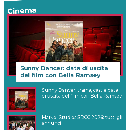
Cinema
Sunny Dancer: data di uscita
del film con Bella Ramsey
Sunny Dancer: trama, cast e data
di uscita del film con Bella Ramsey
Marvel Studios SDCC 2026: tutti gli
annunci