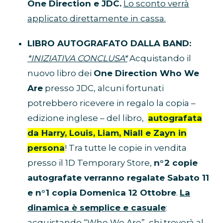
One Direction e JDC.
Lo sconto verrà
applicato direttamente in cassa.
LIBRO AUTOGRAFATO DALLA BAND:
*INIZIATIVA CONCLUSA*
Acquistando il
nuovo libro dei
One Direction Who We
Are
presso JDC, alcuni fortunati
potrebbero ricevere in regalo la copia –
edizione inglese – del libro,
autografata
da Harry, Louis, Liam, Niall e Zayn in
persona
! Tra tutte le copie in vendita
presso il 1D Temporary Store,
n°2 copie
autografate verranno regalate Sabato 11
e n°1 copia Domenica 12 Ottobre
.
La
dinamica è semplice e casuale
:
acquistando “Who We Are”, chi troverà al