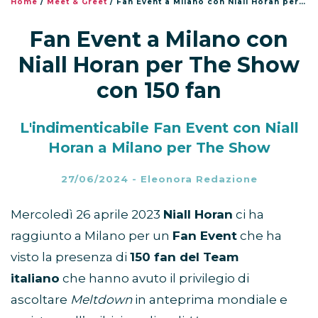
Home
/
Meet & Greet
/
Fan Event a Milano con Niall Horan per The Show con 150 fan
Fan Event a Milano con
Niall Horan per The Show
con 150 fan
L'indimenticabile Fan Event con Niall
Horan a Milano per The Show
27/06/2024
-
Eleonora Redazione
Mercoledì 26 aprile 2023
Niall Horan
ci ha
raggiunto a Milano per un
Fan Event
che ha
visto la presenza di
150 fan del Team
italiano
che hanno avuto il privilegio di
ascoltare
Meltdown
in anteprima mondiale e