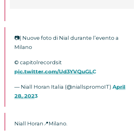
📷| Nuove foto di Nial durante l’evento a
Milano
© capitolrecordsit
pic.twitter.com/Ud3YVQuGLC
— Niall Horan Italia (@niallspromoIT)
April
28, 2023
Niall Horan📍Milano.
I sacrifici, la dedizione e il supporto