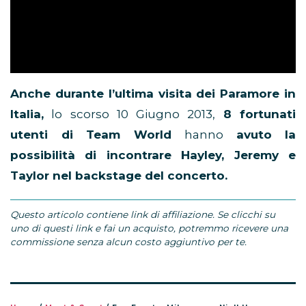
Anche durante l’ultima visita dei Paramore in
Italia,
lo scorso 10 Giugno 2013,
8 fortunati
utenti di Team World
hanno
avuto la
possibilità di incontrare Hayley, Jeremy e
Taylor nel backstage del concerto.
Questo articolo contiene link di affiliazione. Se clicchi su
uno di questi link e fai un acquisto, potremmo ricevere una
commissione senza alcun costo aggiuntivo per te.