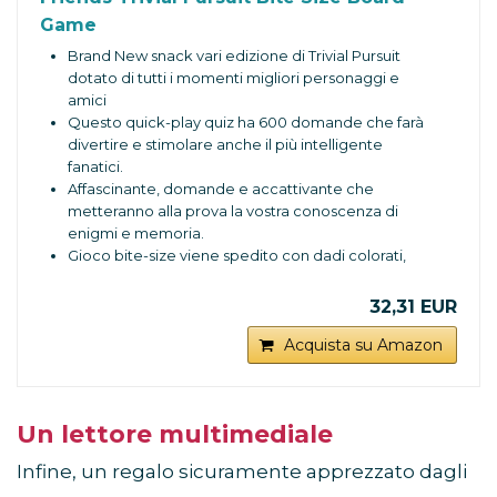
Game
Brand New snack vari edizione di Trivial Pursuit
dotato di tutti i momenti migliori personaggi e
amici
Questo quick-play quiz ha 600 domande che farà
divertire e stimolare anche il più intelligente
fanatici.
Affascinante, domande e accattivante che
metteranno alla prova la vostra conoscenza di
enigmi e memoria.
Gioco bite-size viene spedito con dadi colorati,
carte e cuneo facile da trasportare.
Divertente gioco di famiglia.
32,31 EUR
Acquista su Amazon
Un lettore multimediale
Infine, un regalo sicuramente apprezzato dagli