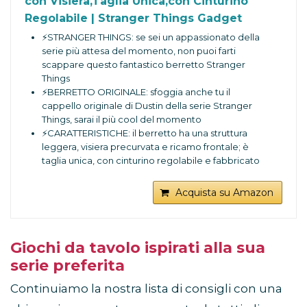
con Visiera,Taglia Unica,con Cinturino
Regolabile | Stranger Things Gadget
⚡️STRANGER THINGS: se sei un appassionato della
serie più attesa del momento, non puoi farti
scappare questo fantastico berretto Stranger
Things
⚡️BERRETTO ORIGINALE: sfoggia anche tu il
cappello originale di Dustin della serie Stranger
Things, sarai il più cool del momento
⚡️CARATTERISTICHE: il berretto ha una struttura
leggera, visiera precurvata e ricamo frontale; è
taglia unica, con cinturino regolabile e fabbricato
in poliestere
⚡️LICENZA UFFICIALE: questo berretto è un
Acquista su Amazon
prodotto elaborato con licenza ufficiale Stranger
Things; diffida delle imitazioni
⚡️GRUPO ERIK: siamo specializzati nella produzione
e comercializzazione di prodotti di cartoleria,
Giochi da tavolo ispirati alla sua
merchandising e poster con le licenze ufficiali più
serie preferita
richieste del momento come Disney, Marvel e
molti altri ancora
Continuiamo la nostra lista di consigli con una