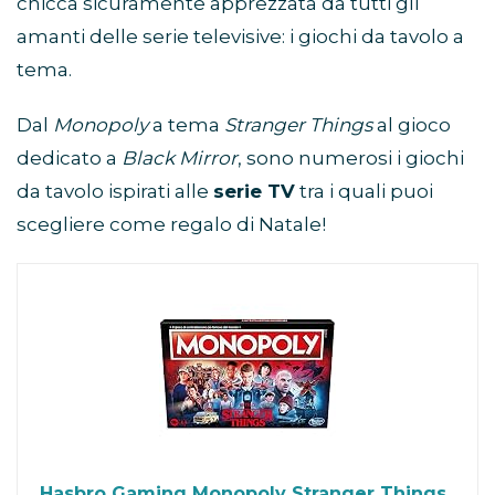
chicca sicuramente apprezzata da tutti gli
amanti delle serie televisive: i giochi da tavolo a
tema.
Dal
Monopoly
a tema
Stranger Things
al gioco
dedicato a
Black Mirror
, sono numerosi i giochi
da tavolo ispirati alle
serie TV
tra i quali puoi
scegliere come regalo di Natale!
Hasbro Gaming Monopoly Stranger Things