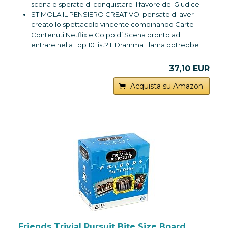
scena e sperate di conquistare il favore del Giudice
STIMOLA IL PENSIERO CREATIVO: pensate di aver
creato lo spettacolo vincente combinando Carte
Contenuti Netflix e Colpo di Scena pronto ad
entrare nella Top 10 list? Il Dramma Llama potrebbe
pensare diversamente e sovvertire le sorti Un
gioco in scatola che permette di allenare la
37,10 EUR
creatività. Board game da 3 a 10 giocatori, dai 14
anni in su. Durata di una partita ca 20 min
Acquista su Amazon
Un Gioco irresistibile: con oltre 20.000 possibili
combinazioni di personalissimi spettacoli, il gioco
da tavolo Netflix in tendenza ora, diventerà il vostro
punto di riferimento principale per le serate di
gioco con amici e la vostra famiglia, anche per
coloro che non hanno ancora mia visto una serie
originale Netflix
CONTENUTO DEL GIOCO IN SCATOLA: 70 carte
Situazione, 100 carte Contenuto originale Netflix,
200 carte Colpo di scena, 30 carte Dramma, 2
gettoni ruolo, istruzioni
Friends Trivial Pursuit Bite Size Board