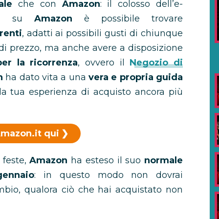
ale
che con
Amazon
: il colosso dell’e-
ti, su
Amazon
è possibile trovare
renti
, adatti ai possibili gusti di chiunque
 di prezzo, ma anche avere a disposizione
er la ricorrenza
, ovvero il
Negozio di
n
ha dato vita a una
vera e propria guida
la tua esperienza di acquisto ancora più
Amazon.it qui
 feste,
Amazon
ha esteso il suo
normale
gennaio
: in questo modo non dovrai
mbio, qualora ciò che hai acquistato non