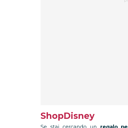
ShopDisney
Se stai cercando un
regalo pe