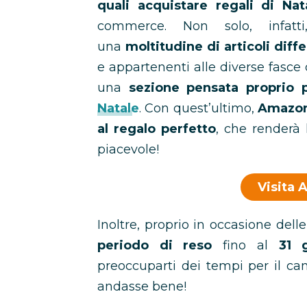
quali acquistare regali di Nat
commerce. Non solo, infat
una
moltitudine di articoli diffe
e appartenenti alle diverse fasce
una
sezione
pensata proprio p
Natale
. Con quest’ultimo,
Amazo
al regalo perfetto
, che renderà 
piacevole!
Visita 
Inoltre, proprio in occasione delle
periodo di reso
fino al
31 
preoccuparti dei tempi per il ca
andasse bene!