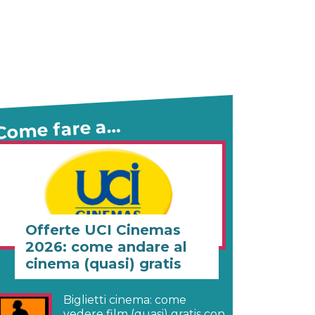
Come fare a…
Offerte UCI Cinemas
2026: come andare al
cinema (quasi) gratis
Biglietti cinema: come
vedere film (quasi) gratis con