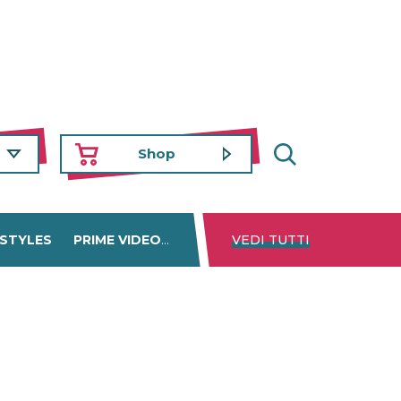
Shop
 STYLES
PRIME VIDEO
DISNEY+
VEDI TUTTI
NETFLIX
TROVA 