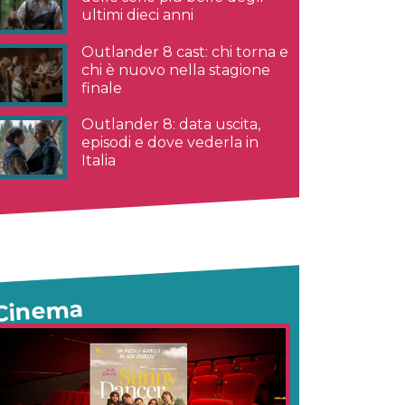
ultimi dieci anni
Outlander 8 cast: chi torna e
chi è nuovo nella stagione
finale
Outlander 8: data uscita,
episodi e dove vederla in
Italia
Cinema