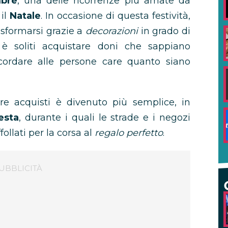
bre
, una delle ricorrenze più amate da
 il
Natale
. In occasione di questa festività,
sformarsi grazie a
decorazioni
in grado di
 è soliti acquistare doni che sappiano
ricordare alle persone care quanto siano
re acquisti è divenuto più semplice, in
esta
, durante i quali le strade e i negozi
llati per la corsa al
regalo perfetto
.