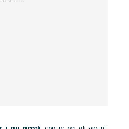
r i più piccoli
, oppure per gli amanti