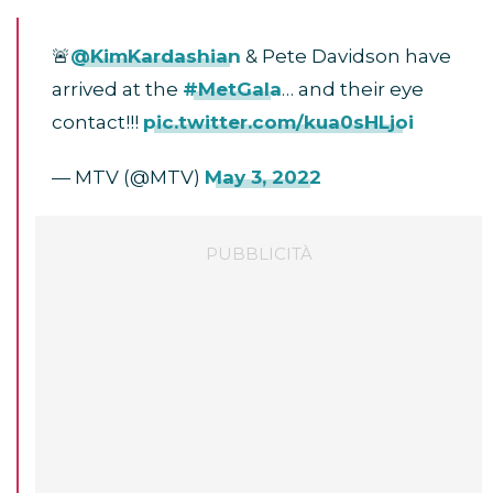
🚨
@KimKardashian
& Pete Davidson have
arrived at the
#MetGala
… and their eye
contact!!!
pic.twitter.com/kua0sHLjoi
— MTV (@MTV)
May 3, 2022