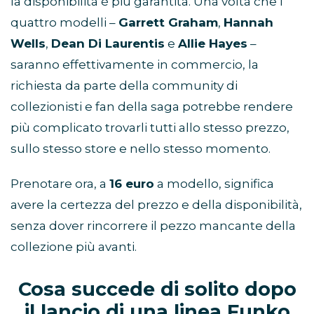
la disponibilità è più garantita. Una volta che i
quattro modelli –
Garrett Graham
,
Hannah
Wells
,
Dean Di Laurentis
e
Allie Hayes
–
saranno effettivamente in commercio, la
richiesta da parte della community di
collezionisti e fan della saga potrebbe rendere
più complicato trovarli tutti allo stesso prezzo,
sullo stesso store e nello stesso momento.
Prenotare ora, a
16 euro
a modello, significa
avere la certezza del prezzo e della disponibilità,
senza dover rincorrere il pezzo mancante della
collezione più avanti.
Cosa succede di solito dopo
il lancio di una linea Funko