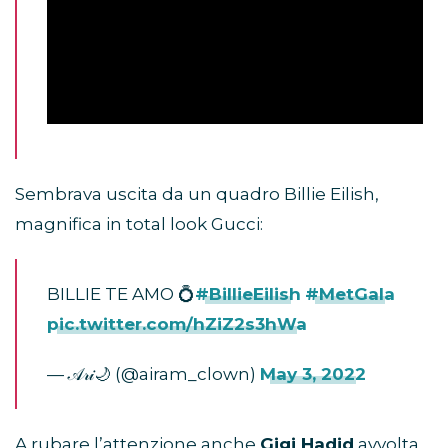
Sembrava uscita da un quadro Billie Eilish,
magnifica in total look Gucci:
BILLIE TE AMO 💍
#BillieEilish
#MetGala
pic.twitter.com/hZiZ2s3hWa
— 𝒜𝓇𝒾🌙 (@airam_clown)
May 3, 2022
A rubare l’attenzione anche
Gigi Hadid
avvolta