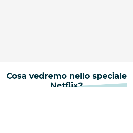
Cosa vedremo nello speciale
Netflix?
Lo show rappresenta la
prima esibizione live
completa
del nuovo album: “Kiss All The Time.
Disco, Occasionally” uscito il 6 marzo 2026,