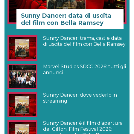
Sunny Dancer: data di uscita
del film con Bella Ramsey
Sunny Dancer: trama, cast e data
di uscita del film con Bella Ramsey
Marvel Studios SDCC 2026: tutti gli
annunci
Sunny Dancer: dove vederlo in
streaming
Sunny Dancer è il film d’apertura
del Giffoni Film Festival 2026: