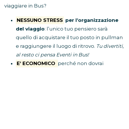
viaggiare in Bus?
NESSUNO STRESS
per l’organizzazione
del viaggio
: l’unico tuo pensiero sarà
quello di acquistare il tuo posto in pullman
e raggiungere il luogo di ritrovo.
Tu divertiti,
al resto ci pensa Eventi in Bus!
E’ ECONOMICO
perché non dovrai
spendere soldi per benzina, parcheggio,
autostrada e hotel
VIAGGI CON I FAN
perché i pullman sono
riservati solo a chi è diretto al concerto
BUS CONCERTI LOUIS TOMLINSON 2026
CLICCA QUI E PRENOTA IL TUO