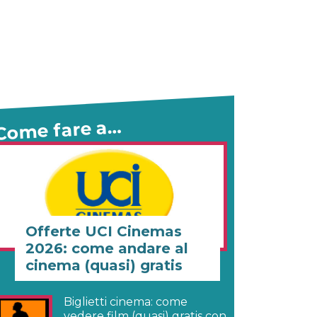
Come fare a…
Offerte UCI Cinemas
2026: come andare al
cinema (quasi) gratis
Biglietti cinema: come
vedere film (quasi) gratis con