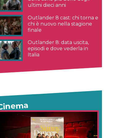
ultimi dieci anni
Outlander 8 cast: chi torna e
chi è nuovo nella stagione
finale
Outlander 8: data uscita,
episodi e dove vederla in
Italia
Cinema