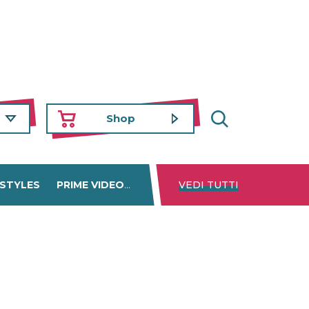
Shop
 STYLES
PRIME VIDEO
DISNEY+
VEDI TUTTI
NETFLIX
TROVA 