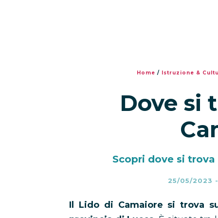
Home
/
Istruzione & Cult
Dove si 
Ca
Scopri dove si trova 
25/05/2023
Il Lido di Camaiore si trova s