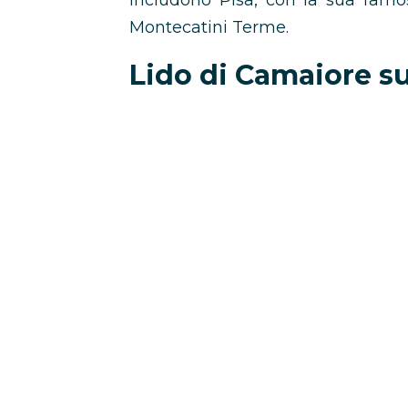
includono Pisa, con la sua famo
Montecatini Terme.
Lido di Camaiore s