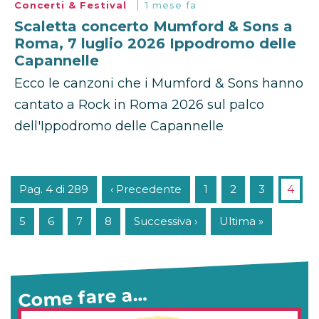
Concerti & Festival
1 mese fa
Scaletta concerto Mumford & Sons a
Roma, 7 luglio 2026 Ippodromo delle
Capannelle
Ecco le canzoni che i Mumford & Sons hanno
cantato a Rock in Roma 2026 sul palco
dell'Ippodromo delle Capannelle
Pag. 4 di 289
‹ Precedente
1
2
3
4
5
6
7
8
Successiva ›
Ultima »
Come fare a…