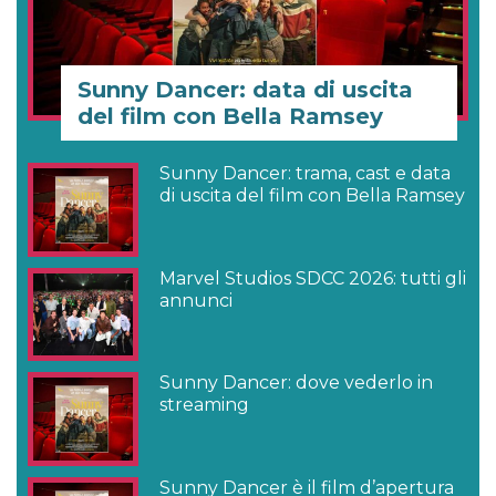
Sunny Dancer: data di uscita
del film con Bella Ramsey
Sunny Dancer: trama, cast e data
di uscita del film con Bella Ramsey
Marvel Studios SDCC 2026: tutti gli
annunci
Sunny Dancer: dove vederlo in
streaming
Sunny Dancer è il film d’apertura