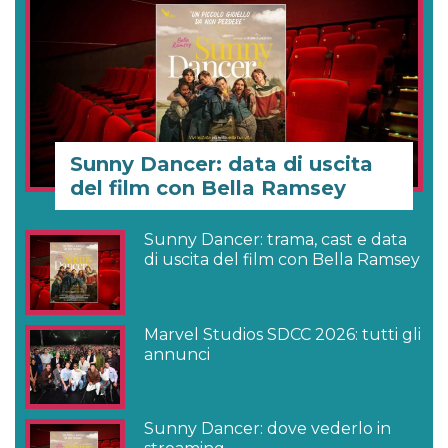
Sunny Dancer: data di uscita
del film con Bella Ramsey
Sunny Dancer: trama, cast e data
di uscita del film con Bella Ramsey
Marvel Studios SDCC 2026: tutti gli
annunci
Sunny Dancer: dove vederlo in