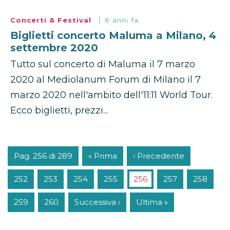
Concerti & Festival
6 anni fa
Biglietti concerto Maluma a Milano, 4
settembre 2020
Tutto sul concerto di Maluma il 7 marzo
2020 al Mediolanum Forum di Milano il 7
marzo 2020 nell'ambito dell'11:11 World Tour.
Ecco biglietti, prezzi...
Pag. 256 di 289
« Prima
‹ Precedente
252
253
254
255
256
257
258
259
260
Successiva ›
Ultima »