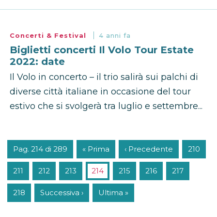
Concerti & Festival
4 anni fa
Biglietti concerti Il Volo Tour Estate
2022: date
Il Volo in concerto – il trio salirà sui palchi di
diverse città italiane in occasione del tour
estivo che si svolgerà tra luglio e settembre...
Pag. 214 di 289
« Prima
‹ Precedente
210
211
212
213
214
215
216
217
218
Successiva ›
Ultima »