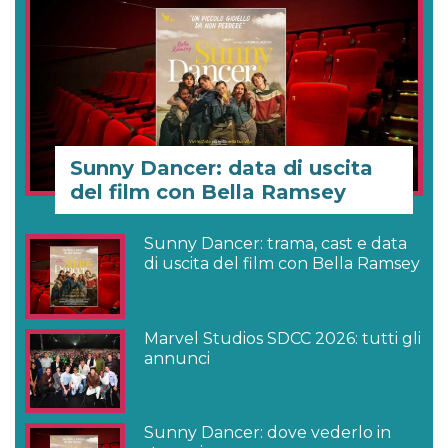
Sunny Dancer: data di uscita
del film con Bella Ramsey
Sunny Dancer: trama, cast e data
di uscita del film con Bella Ramsey
Marvel Studios SDCC 2026: tutti gli
annunci
Sunny Dancer: dove vederlo in