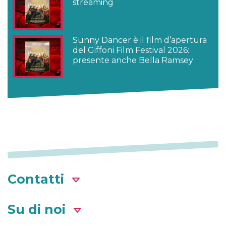
streaming
Sunny Dancer è il film d’apertura
del Giffoni Film Festival 2026:
presente anche Bella Ramsey
Contatti
Su di noi