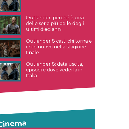
Outlander: perché è una
delle serie più belle degli
ultimi dieci anni
Outlander 8 cast: chi torna e
chi è nuovo nella stagione
finale
Outlander 8: data uscita,
episodi e dove vederla in
Italia
Cinema