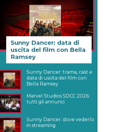
Sunny Dancer: data di
uscita del film con Bella
Ramsey
Sunny Dancer: trama, cast e
data di uscita del film con
Bella Ramsey
Marvel Studios SDCC 2026:
tutti gli annunci
Sunny Dancer: dove vederlo
in streaming