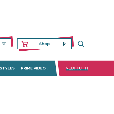
Shop
 STYLES
PRIME VIDEO
DISNEY+
VEDI TUTTI
NETFLIX
TROVA 